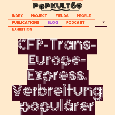
INDEX
PROJECT
FIELDS
PEOPLE
PUBLICATIONS
BLOG
PODCAST
EXHIBITION
CFP-Trans-
Europe-
Express.
Verbreitung
populärer