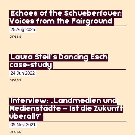
Echoes of the Schueberfouer:
Voices from the Fairground
25 Aug 2025
press
Laura Steil’s Dancing Esch
case-study
24 Jun 2022
press
Interview: „Landmedien und
Medienstädte – Ist die Zukunft
überall?“
09 Nov 2021
press