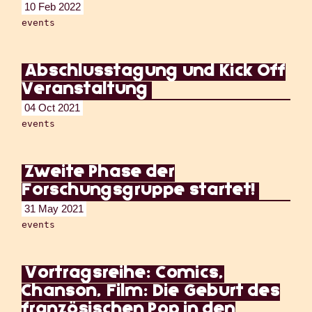
10 Feb 2022
events
Abschlusstagung und Kick Off
Veranstaltung
04 Oct 2021
events
Zweite Phase der
Forschungsgruppe startet!
31 May 2021
events
Vortragsreihe: Comics,
Chanson, Film: Die Geburt des
französischen Pop in den