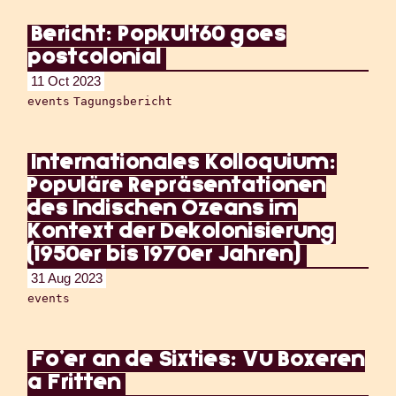
Bericht: Popkult60 goes
postcolonial
11 Oct 2023
events
Tagungsbericht
Internationales Kolloquium:
Populäre Repräsentationen
des Indischen Ozeans im
Kontext der Dekolonisierung
(1950er bis 1970er Jahren)
31 Aug 2023
events
Fo'er an de Sixties: Vu Boxeren
a Fritten