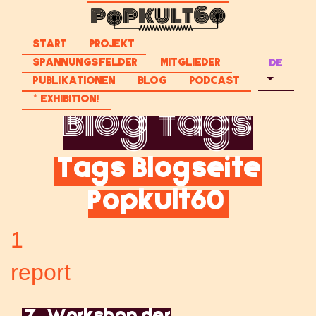
START
PROJEKT
SPANNUNGSFELDER
MITGLIEDER
DE
PUBLIKATIONEN
BLOG
PODCAST
* EXHIBITION!
Blog tags
Tags Blogseite
Popkult60
1
report