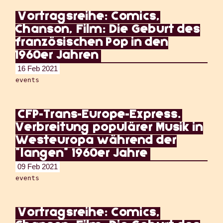
Vortragsreihe: Comics,
Chanson, Film: Die Geburt des
französischen Pop in den
1960er Jahren
16 Feb 2021
events
CFP-Trans-Europe-Express.
Verbreitung populärer Musik in
Westeuropa während der
"langen" 1960er Jahre
09 Feb 2021
events
Vortragsreihe: Comics,